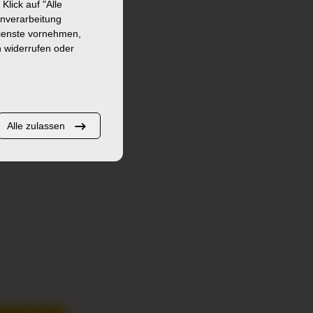
 Klick auf
"Alle
enverarbeitung
Dienste vornehmen,
gle Maps laden
Merkliste
n widerrufen oder
lle Google Maps
Alle zulassen