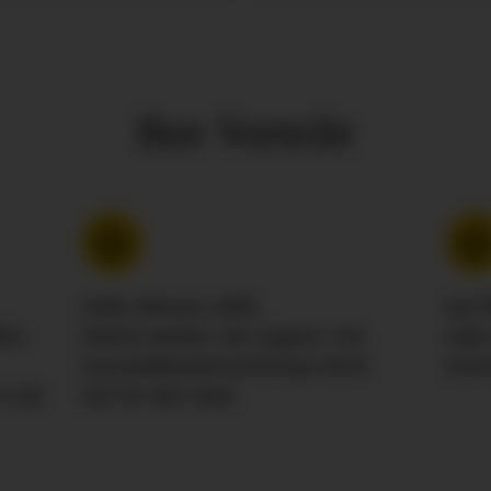
Ihre Vorteile
Jede Stimme zählt.
Auf
fen
Gehört werden: die Jugend- und
Falls
Auszubildendenvertretung macht
Zimm
n und
sich für dich stark.