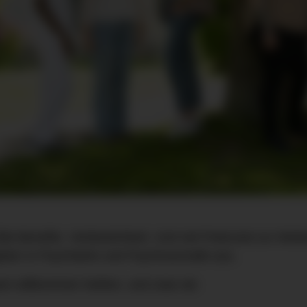
lle Benefits. Verlässlichkeit. Und viel Potenzial zur Wei
eber in Psychiatrie und Psychosomatik aus.
am willkommen heißen, und zwar als