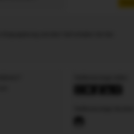
Route
 Eingruppierung und dem Tarif erhalten Sie hier.
fahren?
Stellenanzeige teilen
zum
Stellenanzeige drucke