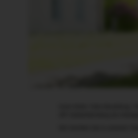
Gute Arbeit. Faire Bezahlung. To
ZfP Südwürttemberg als Arbeitg
Wir möchten Sie in unserem Te