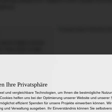
jährige pflegerische Tätigkeit in einer sozialen Einrich
aktikum)
n gerne Regina Jacobs,
51 7601-2620, E-Mail:
e
nebewerbung über unser
ens 31.08.2027.
en Ihre Privatsphäre
olgenden
ixel und vergleichbare Technologien, um Ihnen die bestmögliche Nutz
Cookies helfen uns bei der Optimierung unserer Website und unserer
enslauf
r möglichst effizient Spenden für unsere Projekte einwerben können. W
g und Verwaltung ausgeben. Ihr Einverständnis können Sie selbstverst
hule