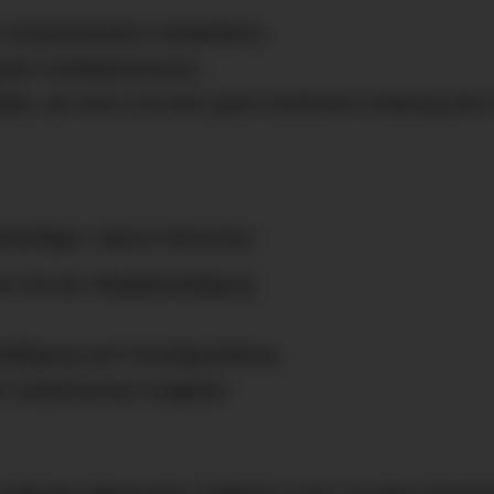
it ansprechendem Arbeitsklima,
guten Aufstiegschancen,
ätte, die Ihnen mit einer guten fachlichen Anleitung eine
edürftigen, älteren Menschen
n bei der Alltagsbewältigung
häftigung und Freizeitgestaltung
h-medizinischen Aufgaben