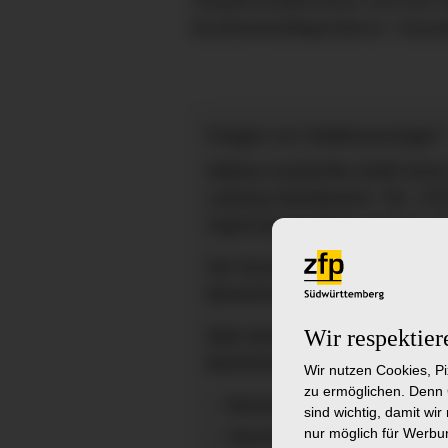
Hauptschulabschluss und eine ein
Bundesfreiwilligendienst, Vorpr
Fragen zur Stellenanzeige?
Nähere Auskünfte erteilt Ihne
Leitung Heimbereich, Tel.: 07
regina.jacobs@zfp-zentrum.d
Wir freuen uns auf Ihre Onli
Bewerbungsportal bis spätest
Wir respektier
Bitte bewerben Sie sich mit f
Bewerbungsunterlagen:
Wir nutzen Cookies, P
zu ermöglichen. Denn 
Bewerbungsschreiben, Leb
sind wichtig, damit wi
nur möglich für Werbun
Abschlusszeugnis Hauptsc