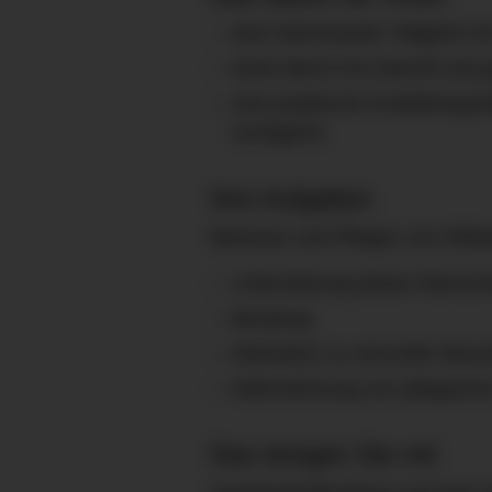
eine interessante Tätigkeit m
einen Beruf mit Zukunft und 
eine praktische Ausbildungsst
ermöglicht.
Ihre Aufgaben
Betreuen und Pflegen von hilfsb
Unterstützung dieser Mensche
Beratung
Motivation zu sinnvoller Besc
Wahrnehmung von pflegerisc
Das bringen Sie mit