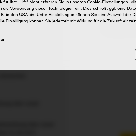
k für Ihre Hilfe! Mehr erfahren Sie in unseren Cookie-Einstellungen. Mit
 soziales Engagement
in die Verwendung dieser Technologien ein. Dies schließt ggf. eine Dat
B. in den USA ein. Unter Einstellungen können Sie eine Auswahl der 
nur diese Goo
ie Einwilligung können Sie jederzeit mit Wirkung für die Zukunft einzel
e/Zeugnis über FSJ
Freigabe für a
tzimpfung
sum
Ausland:
 und Nachweise in
 deutschen
rbung über unser
nebewerbung über unser
ens 31.08.2027.