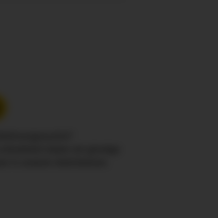
 Wohnungssuche?
 erforderlich bieten wir günstige
er in unseren Wohnheimen.