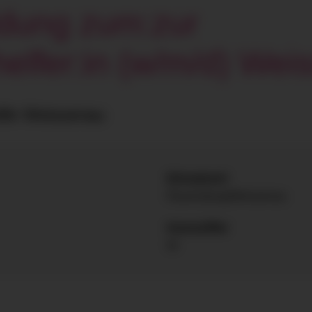
ldung zum:zur
helfer:in (w/m/d) We
ilfe Weissenau
Einsatzort
Ravensburg/Weissenau
Kennziffer
W