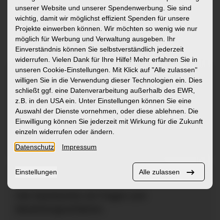
unserer Website und unserer Spendenwerbung. Sie sind
wichtig, damit wir möglichst effizient Spenden für unsere
Projekte einwerben können. Wir möchten so wenig wie nur
möglich für Werbung und Verwaltung ausgeben. Ihr
Routenplaner
Einverständnis können Sie selbstverständlich jederzeit
widerrufen. Vielen Dank für Ihre Hilfe! Mehr erfahren Sie in
unseren Cookie-Einstellungen. Mit Klick auf
"Alle zulassen"
Gehalt & Tarifvertrag
willigen Sie in die Verwendung dieser Technologien ein. Dies
schließt ggf. eine Datenverarbeitung außerhalb des EWR,
Weitere Informationen zu Ihrer Eingruppierung
z.B. in den USA ein. Unter Einstellungen können Sie eine
und dem Tarif erhalten Sie hier.
Auswahl der Dienste vornehmen, oder diese ablehnen. Die
Einwilligung können Sie jederzeit mit Wirkung für die Zukunft
einzeln widerrufen oder ändern.
Mehr erfahren
Datenschutz
Impressum
Einstellungen
Alle zulassen
Fragen zum Bewerbungsverfahren?
Hier beantworten wir Fragen zum
Bewerbungsverfahren.