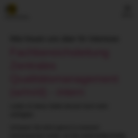
Menü
Wie freuen uns über Ihr Interesse
Fachbereichsleitung
Zentrales
Qualitätsmanagement
(w/m/d) - intern
Leider ist diese Stelle derzeit nicht mehr
verfügbar.
Schauen Sie doch gerne in unserem
Karriereportal vorbei, ob Sie anderweitig fündig