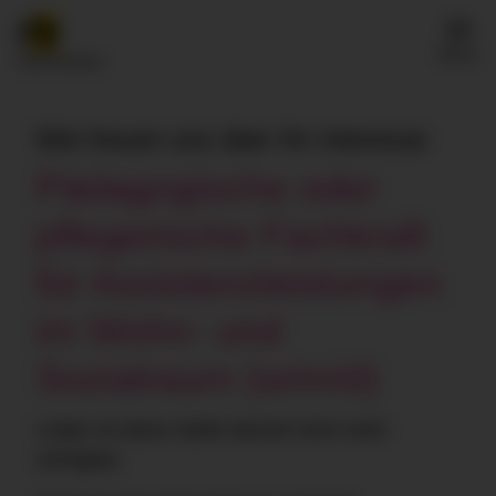
Menü
Wie freuen uns über Ihr Interesse
Pädagogische oder
pflegerische Fachkraft
für Assistenzleistungen
im Wohn- und
Sozialraum (w/m/d)
Leider ist diese Stelle derzeit nicht mehr
verfügbar.