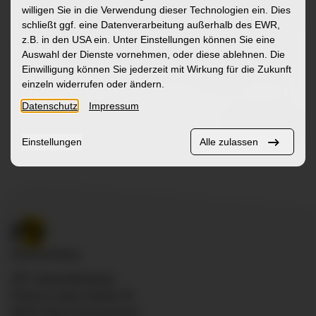
Ambulanzsekretariat – Mobil Aufsuchendes
Klinik für 
willigen Sie in die Verwendung dieser Technologien ein. Dies
Psychiatrisches Angebot (MAP) /
Weissena
schließt ggf. eine Datenverarbeitung außerhalb des EWR,
Medizinisches Versorgungszentrum (MVZ)
z.B. in den USA ein. Unter Einstellungen können Sie eine
Klinik I – Allgemeine Psychiatrie und
Auswahl der Dienste vornehmen, oder diese ablehnen. Die
Einwilligung können Sie jederzeit mit Wirkung für die Zukunft
Psychotherapie in Ravensburg
Mehr
einzeln widerrufen oder ändern.
Datenschutz
Impressum
Einstellungen
Alle zulassen
ZfP Südwürttemberg
Pfarrer-Leube-Straße 29
88427 Bad Schussenried