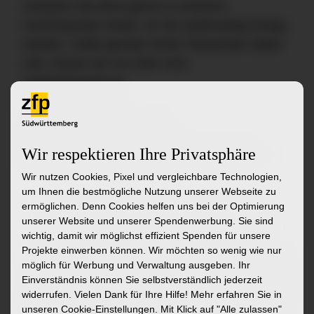
Schauen Sie doch gerne in unserem
Karriereportal vorbei, ob Sie anderweitig fündig
werden. Sollte gerade nichts Passendes dabei
sein, freuen wir uns über eine
Initiativbewerbung.
zu den Stellenangeboten
Wir respektieren Ihre Privatsphäre
zur Initiativbewerbung
zur Startseite
Wir nutzen Cookies, Pixel und vergleichbare Technologien,
um Ihnen die bestmögliche Nutzung unserer Webseite zu
ermöglichen. Denn Cookies helfen uns bei der Optimierung
Ähnliche Stellenangebote
unserer Website und unserer Spendenwerbung. Sie sind
wichtig, damit wir möglichst effizient Spenden für unsere
Projekte einwerben können. Wir möchten so wenig wie nur
Medizinische:r Fachangestellte:r (MFA)
Mitarbeit
möglich für Werbung und Verwaltung ausgeben. Ihr
(w/m/d) - Allgemeine Psychiatrie und
Monitori
Einverständnis können Sie selbstverständlich jederzeit
widerrufen. Vielen Dank für Ihre Hilfe! Mehr erfahren Sie in
Psychotherapie
Basis
unseren Cookie-Einstellungen. Mit Klick auf
"Alle zulassen"