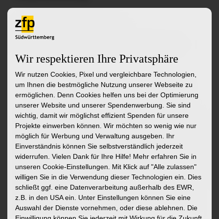
zu den Stellenangeboten
zur Initiativbewerbung
zur Startseite
Wir respektieren Ihre Privatsphäre
Wir nutzen Cookies, Pixel und vergleichbare Technologien,
Ähnliche Stellenangebote
um Ihnen die bestmögliche Nutzung unserer Webseite zu
ermöglichen. Denn Cookies helfen uns bei der Optimierung
unserer Website und unserer Spendenwerbung. Sie sind
wichtig, damit wir möglichst effizient Spenden für unsere
Ergotherapeut:in (w/m/d)
Pädagogis
Projekte einwerben können. Wir möchten so wenig wie nur
Assisten
möglich für Werbung und Verwaltung ausgeben. Ihr
Abteilung Allgemeine Psychiatrie und
Sozialra
Einverständnis können Sie selbstverständlich jederzeit
Psychotherapie in Bad Schussenried
widerrufen. Vielen Dank für Ihre Hilfe! Mehr erfahren Sie in
Ambulante
unseren Cookie-Einstellungen. Mit Klick auf
"Alle zulassen"
Riss, Ass
willigen Sie in die Verwendung dieser Technologien ein. Dies
Sozialrau
schließt ggf. eine Datenverarbeitung außerhalb des EWR,
z.B. in den USA ein. Unter Einstellungen können Sie eine
Mehr
Auswahl der Dienste vornehmen, oder diese ablehnen. Die
Einwilligung können Sie jederzeit mit Wirkung für die Zukunft