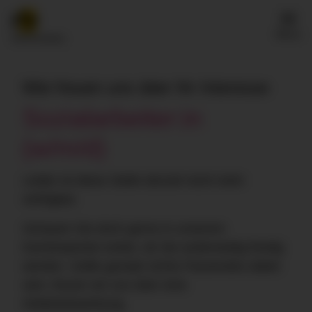
Menü
Wie freuen uns über Ihr Interesse
Sozialarbeiter:in
(w/m/d)
Leider ist diese Stelle derzeit nicht mehr
verfügbar.
Schauen Sie doch gerne in unserem
Karriereportal vorbei, ob Sie anderweitig fündig
werden. Sollte gerade nichts Passendes dabei
sein, freuen wir uns über eine
Initiativbewerbung.