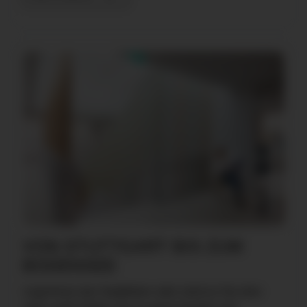
VON STUTTGART BIS ZUM
BODENSEE
Liegt Ihnen das Stadtleben oder zieht es Sie eher