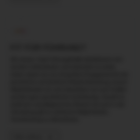
FIT FÜR FÜHRUNG?
Wir wissen: Gute Führungskräfte identifizieren sich
mit dem Unternehmen und entwickeln es weiter.
Daher setzen wir uns mit großem Engagement für die
persönliche und fachliche Weiterentwicklung unserer
Mitarbeitenden ein und unterstützen sie nach Kräften
auf dem ganz persönlichen Karriereweg. Sowohl im
ärztlichen und pflegerischen Bereich als auch in der
Verwaltung gibt es zahlreiche Möglichkeiten,
Verantwortung zu übernehmen.
Mehr erfahren