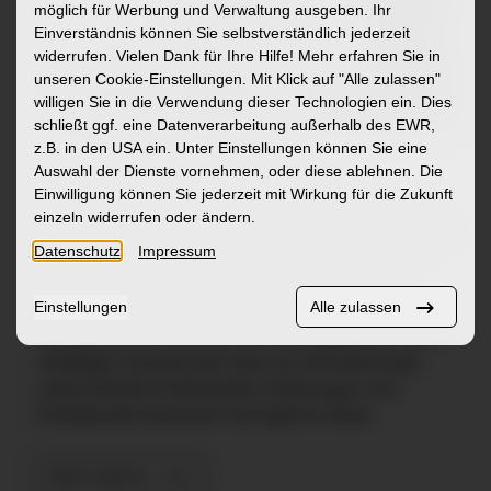
möglich für Werbung und Verwaltung ausgeben. Ihr
Einverständnis können Sie selbstverständlich jederzeit
widerrufen. Vielen Dank für Ihre Hilfe! Mehr erfahren Sie in
unseren Cookie-Einstellungen. Mit Klick auf
"Alle zulassen"
willigen Sie in die Verwendung dieser Technologien ein. Dies
schließt ggf. eine Datenverarbeitung außerhalb des EWR,
z.B. in den USA ein. Unter Einstellungen können Sie eine
WOFÜR WIR STEHEN
Auswahl der Dienste vornehmen, oder diese ablehnen. Die
Einwilligung können Sie jederzeit mit Wirkung für die Zukunft
Ein zukunftsfähiger Arbeitgeber muss viele Faktoren
einzeln widerrufen oder ändern.
im Blick haben. Daher fördern wir nicht nur nachhaltig
Datenschutz
Impressum
die Gesundheit unserer Mitarbeitenden, sondern
setzen uns auch für einen verantwortungsvollen
Einstellungen
Alle zulassen
Umgang mit den uns zu Verfügung stehenden
Ressourcen ein. Und wir sind offen gegenüber einer
vielfältigen Gesellschaft, denn wir sind überzeugt:
unterschiedliche Blickwinkel, Erfahrungen und
Hintergründe bereichern die tägliche Arbeit.
Mehr erfahren