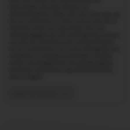
aufs Land? Haben Sie es gerne familiär und
überschaubar oder lieber komplex und
abwechslungsreich? Berge oder See? Ganz egal, wie
Sie sich entscheiden: An einem unserer mehr als 25
Standorte werden Sie sicher fündig. Denn das
Versorgungsgebiet des ZfP Südwürttemberg erstreckt
sich über die Schwäbische Alb und Oberschwaben
bis hin zum Bodensee. Uns unsere Arbeitsplätze sind
mindestens so vielseitig wie die Region. Ob große
Zentren, die breitgefächerte Versorgungsangebote
bereithalten oder kleinere, spezialisierte Einheiten:
alles ist möglich.
Einfach mal reinschauen