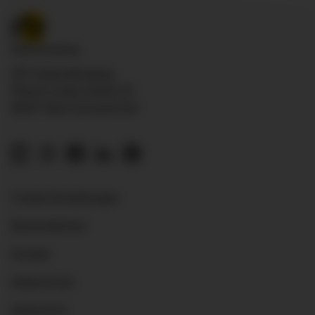
ZfP Südwürttemberg
Pfarrer-Leube-Straße 29
88427 Bad Schussenried
Cookie-Einstellungen
Barrierefreiheit
Kontakt
Datenschutz
Impressum