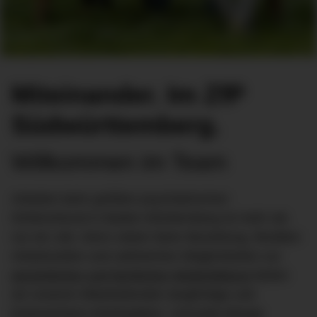
Miteinander. Im ZfP
Südwürttemberg.
Willkommen im Team
Arbeiten beim größten psychiatrischen
Klinikverbund in Baden-Württemberg ist mehr als
nur ein Job. Denn neben fairer Bezahlung, flexiblen
Arbeitszeiten und zahlreichen Möglichkeiten zur
persönlichen und fachlichen Weiterbildung
bieten
wir unseren Mitarbeitenden langfristige und
krisensichere Arbeitsplätze. Und jede Menge