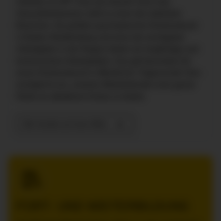
Arbeiten im ZfP? Das hat Zukunft. Denn das
Gesundheitswesen zählt zu einer der stabilsten
Branchen. Als größter psychiatrischer Klinikverbund
in Baden-Württemberg und einer der wichtigsten
Arbeitgeber in der Region bieten wir langfristige und
krisensichere Arbeitsplätze. Das gilt besonders für
einen Klinikverbund in öffentlicher Trägerschaft. Dies
ermöglicht uns, unseren Mitarbeitenden eine ganze
Reihe an attraktiven Extras zu bieten.
Alle Vorteile auf einen Blick.
FORT- UND WEITERBILDUNG