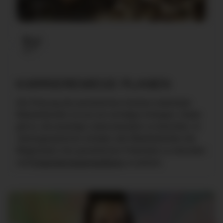
KARRIEREWEGE PLANEN
Die Planung der persönlichen Karriere motivierter
Mitarbeitenden ist uns ein wichtiges Anliegen. Dabei
gilt es, die jeweilige Lebenssituation zu beachten. In
Jahresgesprächen erhalten alle Mitarbeitenden die
Möglichkeit, ihre persönlichen Potentiale zu erkunden
und
Entwicklungsperspektiven
zu planen.