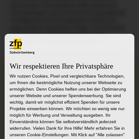
Diese dualen Führungsteams treffen gemeinsam
Entscheidungen und sind hierarchisch gleichgestellt.
Die Mitglieder des Führungsteams vertreten sich
gegenseitig bei allgemeinen Fragen. Fachbezogene
Aufgaben sind nach Berufsgruppen verteilt.
Wir respektieren Ihre Privatsphäre
EINE FRAGE DES STILS
Wir nutzen Cookies, Pixel und vergleichbare Technologien,
Das ZfP Südwürttemberg pflegt einen Führungsstil,
um Ihnen die bestmögliche Nutzung unserer Webseite zu
der auf gegenseitiger Achtung, sachlicher Diskussion
ermöglichen. Denn Cookies helfen uns bei der Optimierung
sowie verantwortungsvoller Aufgabenverteilung
unserer Website und unserer Spendenwerbung. Sie sind
beruht. Im Interesse des gesamten Unternehmens
wichtig, damit wir möglichst effizient Spenden für unsere
arbeiten Mitarbeitende aller Berufsgruppen
Projekte einwerben können. Wir möchten so wenig wie nur
möglich für Werbung und Verwaltung ausgeben. Ihr
partnerschaftlich zusammen. Dies spiegelt sich nicht
Einverständnis können Sie selbstverständlich jederzeit
zuletzt in den flachen Hierarchien des Unternehmens
widerrufen. Vielen Dank für Ihre Hilfe! Mehr erfahren Sie in
wieder. Aufgabe der Führungskräfte ist es, auf
unseren Cookie-Einstellungen. Mit Klick auf
"Alle zulassen"
Chancengleichheit und Antidiskriminierung zu achten