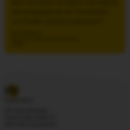
kann. So konnte ich zudem viele Impulse
und Anregungen für die Vereinbarkeit
von Familie und Beruf mitnehmen.“
Anna Heinsch
Pflegerische Leiterin, Allgemeinpsychiatrie
Wangen
ZfP Südwürttemberg
Pfarrer-Leube-Straße 29
88427 Bad Schussenried