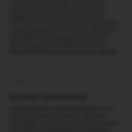
Von unseren Führungskräften erwarten wir im
besonderen Maße soziale Kompetenz, soziale
Intelligenz und zielorientiertes Handeln. Eine
kontinuierliche fachliche Entwicklung und eine hohe
Leistungsbereitschaft zeichnet sie aus. Mit speziell
konzipierten Seminarangeboten, Curricula und
Mentoringprogrammen qualifizieren wir unsere
Mitarbeitenden für diese anspruchsvollen Aufgaben.
BESSER GEMEINSAM
Eine Besonderheit im ZfP Südwürttemberg ist das
duale Führungsprinzip. Stationen, Abteilungen,
Wohngruppen und Kliniken werden partnerschaftlich
vom ärztlichen und pflegerischen Dienst geleitet.