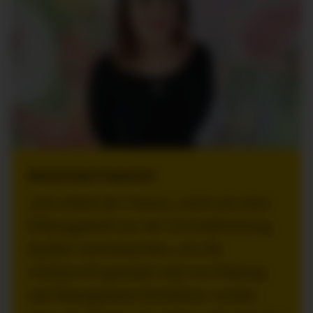
Mentoring-Programm
„Ich erhielt die Chance, mich mit einer
Führungskraft aus der Geschäftsleitung
darüber auszutauschen, wie die
Arbeitswelt gestaltet und von Führung
und Management beeinflusst werden