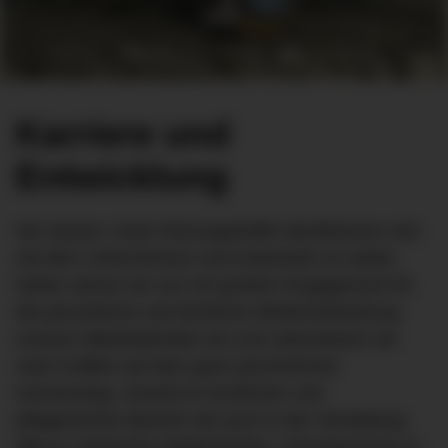
Karriere und
Entwicklung
Wir wissen: Gute Führungskräfte identifizieren sich
mit dem Unternehmen und entwickeln es weiter.
Daher setzen wir uns mit großem Engagement für
die persönliche und fachliche Weiterentwicklung
unserer Mitarbeitenden ein und unterstützen sie
nach Kräften auf dem ganz persönlichen
Karriereweg. Sowohl im ärztlichen und
pflegerischen Bereich als auch in der Verwaltung
gibt es zahlreiche Möglichkeiten, Verantwortung zu