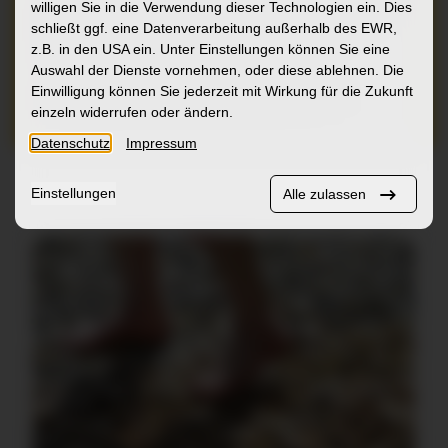
willigen Sie in die Verwendung dieser Technologien ein. Dies
und die
Vereinbarkeit von Beruf und Familie
der
schließt ggf. eine Datenverarbeitung außerhalb des EWR,
Mitarbeitenden mitzutragen.
z.B. in den USA ein. Unter Einstellungen können Sie eine
Auswahl der Dienste vornehmen, oder diese ablehnen. Die
Einwilligung können Sie jederzeit mit Wirkung für die Zukunft
Führungsleitlinie ZfP Südwürttemberg
einzeln widerrufen oder ändern.
Datenschutz
Impressum
Einstellungen
Alle zulassen