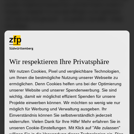
wurden eingehend besprochen und die Klasse wurde in
Gruppen eingeteilt. Es sei jede Menge zu tun gewesen:
„Ihr habt das toll gemacht – ein großes Lob dafür“, freute
sich Blank.
„Die Ruhe bewahrt, auch wenn es stressig wurde“
Dass die Azubis tatsächlich so einiges zu leisten hatten,
belegten die verantwortlichen Praxisanleitenden Julia
Wir respektieren Ihre Privatsphäre
Böhm und Miguell Kretschmer anschließend mit Fakten:
„Ihr hattet 18 Aufnahmen und 15 Entlassungen zu
Wir nutzen Cookies, Pixel und vergleichbare Technologien,
stemmen, auch 25 Übergaben waren zu organisieren.
um Ihnen die bestmögliche Nutzung unserer Webseite zu
Außerdem wart Ihr insgesamt fast 75 Stunden in der 1-zu-
ermöglichen. Denn Cookies helfen uns bei der Optimierung
unserer Website und unserer Spendenwerbung. Sie sind
1-Betreuung für Eure Patienten da“, sagte Kretschmer.
wichtig, damit wir möglichst effizient Spenden für unsere
„Echt super, wie Ihr diese Herausforderung gemeinsam als
Projekte einwerben können. Wir möchten so wenig wie nur
Team gemeistert habt. Auch wenn es mal stressig wurde,
möglich für Werbung und Verwaltung ausgeben. Ihr
habt Ihr die Ruhe bewahrt“, ergänzte Böhm. „Darauf könnt
Einverständnis können Sie selbstverständlich jederzeit
Ihr echt stolz sein.“
widerrufen. Vielen Dank für Ihre Hilfe! Mehr erfahren Sie in
unseren Cookie-Einstellungen. Mit Klick auf
"Alle zulassen"
Mittels Fotos und Videos schauten alle gemeinsam auf die
willigen Sie in die Verwendung dieser Technologien ein. Dies