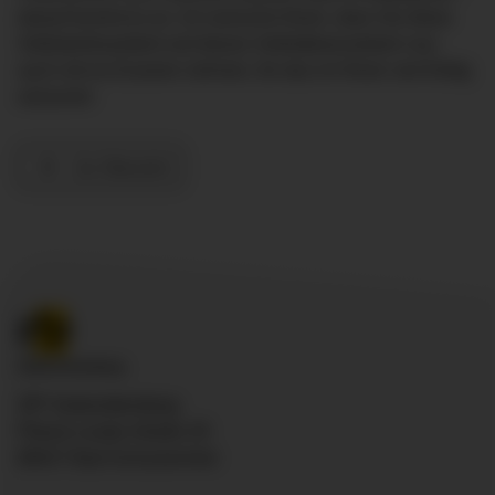
darauf kommt es an. Ich wünsche Ihnen, dass Sie diese
Selbstwirksamkeit und dieses Selbstbewusstsein nun
auch mit ins Examen nehmen, für das ich Ihnen viel Erfolg
wünsche!
Zur Übersicht
ZfP Südwürttemberg
Pfarrer-Leube-Straße 29
88427 Bad Schussenried