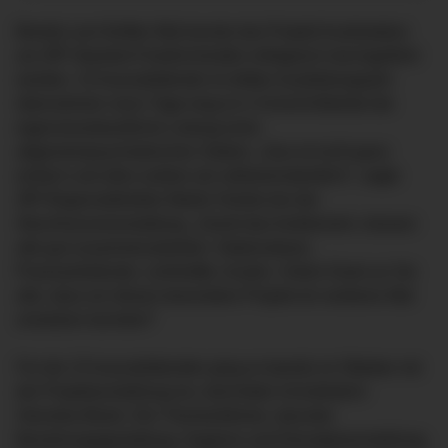
Bereits zum fünften Mal konnte das Projekt Azubistation
am ZfP-Standort Friedrichshafen erfolgreich durchgeführt
werden. 15 Auszubildende im dritten Ausbildungsjahr
übernahmen neun Tage lang im 2-Schicht-Betrieb die
eigenverantwortliche Leitung einer
allgemeinpsychiatrischen Station. „Das ist nicht ganz
einfach und alles andere als selbstverständlich“, sagte
ZfP-Regionaldirektor Martin Holzke bei der
Abschlussveranstaltung. „Damit das funktioniert, müssen
alle gut zusammenarbeiten: Stationsteam,
Praxisanleitende, Lehrkräfte, Azubis. Vielen Dank an Sie
alle, dass wir dieses besondere Projekt ein weiteres Mal
umsetzen konnten!“
Für die 15 Auszubildenden ging es bereits im Oktober mit
der Projektvorstellung los, berichtete Schulleiterin
Veronika Blank. Die Themenblöcke, darunter
Beziehungsgestaltung, Hygiene und Dienstplanerstellung,