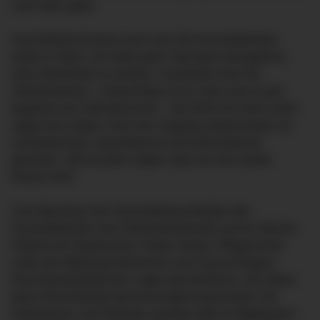
nach oben gebe.
Anschließend kamen auch noch die Auszubildenden
selbst zu Wort: „Ich habe jeden Tag etwas dazugelernt,
ohne überfordert zu werden“, resümierte einer der
Teilnehmenden. „Unbezahlbar ist es, dass man so gut
begleitet und unterstützt wird – man fühlt sich dann wohl“,
sagte eine andere. Auch der Umgang untereinander sei
verständnisvoll, unterstützend und wertschätzend
gewesen: „Wir konnten zeigen, dass wir eine starke
Klasse sind.“
Zum Abschluss der Veranstaltung erhielten alle
Auszubildenden eine Teilnahmeurkunde und ein kleines
Präsent als Dankeschön. Ruben Giesin, Pflegerischer
Leiter der Abteilung Depression und Trauma Region
Ravensburg-Bodensee, sagte abschließend: „Sie haben
diese Herausforderung hervorragend gemeistert. Die
Patientinnen und Patienten standen stets im Mittelpunkt –