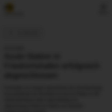
Menü
Zur Übersicht
24.02.2025
Azubi-Station in
Friedrichshafen erfolgreich
abgeschlossen
Fachkräfte von morgen übernehmen die Verantwortung:
Auszubildende der Berufsfachschule für Pflege im ZfP
Südwürttemberg haben eigenständig eine
allgemeinpsychiatrische Station am Standort
Friedrichshafen geleitet.