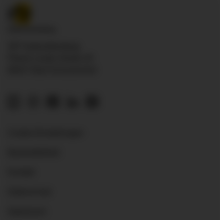
ZfP Südwürttemberg
Pfarrer-Leube-Straße 29
88427 Bad Schussenried
Cookie-Einstellungen
Barrierefreiheit
Kontakt
Datenschutz
Impressum