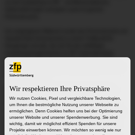
um die Ausbildung im ZfP – mit Mitmachaktionen,
Stationsführungen und guter Laune im ganzen
Personalcasino.
Am vergangenen Mittwoch wurde das Personalcasino am
Standort Bad Schussenried zu einem Treffpunkt für
Neugierige und alle, die sich für die vielfältigen
Ausbildungsmöglichkeiten im ZfP Südwürttemberg
interessieren. Der erste „Glückstag“ bot eine bunte
Mischung aus Informationen, Mitmachaktionen und jede
Menge guter Laune.
Wir respektieren Ihre Privatsphäre
Pflege, Heilerziehungspflege (HEP), kaufmännische
Berufe oder IT – wer sich für einen Einstieg ins ZfP
Wir nutzen Cookies, Pixel und vergleichbare Technologien,
interessiert, konnte direkt mit Auszubildenden und
um Ihnen die bestmögliche Nutzung unserer Webseite zu
Ausbilder:innen ins Gespräch kommen. An den Ständen
ermöglichen. Denn Cookies helfen uns bei der Optimierung
unserer Website und unserer Spendenwerbung. Sie sind
wurde nicht nur informiert, sondern begeistert erzählt,
wichtig, damit wir möglichst effizient Spenden für unsere
beraten und aus dem „echten Alltag“ aus erster Hand
Projekte einwerben können. Wir möchten so wenig wie nur
berichtet. Auch die Freiwilligendienste zeigten, wie