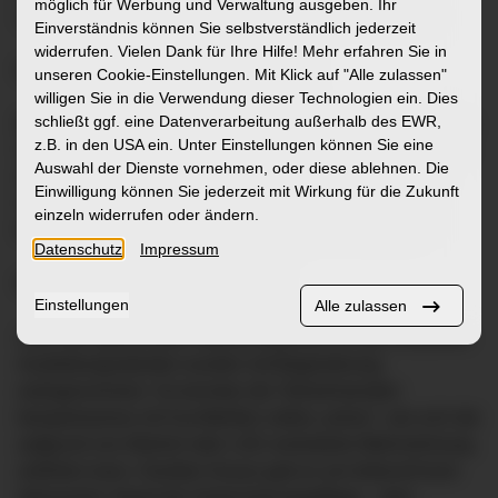
möglich für Werbung und Verwaltung ausgeben. Ihr
vielfältig und bereichernd ein Einsatz im ZfP sein kann.
Einverständnis können Sie selbstverständlich jederzeit
widerrufen. Vielen Dank für Ihre Hilfe! Mehr erfahren Sie in
Exklusive Einblicke hinter die Kulissen
unseren Cookie-Einstellungen. Mit Klick auf
"Alle zulassen"
willigen Sie in die Verwendung dieser Technologien ein. Dies
schließt ggf. eine Datenverarbeitung außerhalb des EWR,
Besondere Highlights des Tages waren unter anderem die
z.B. in den USA ein. Unter Einstellungen können Sie eine
Stationsführungen durch den Maßregelvollzug (MRV), die
Auswahl der Dienste vornehmen, oder diese ablehnen. Die
Allgemeinpsychiatrie, die Suchtabteilung und das Abt-
Einwilligung können Sie jederzeit mit Wirkung für die Zukunft
Siard-Haus. Sie gaben exklusive Einblicke hinter die
einzeln widerrufen oder ändern.
Kulissen und sorgten dabei für einige „Aha-Momente“.
Datenschutz
Impressum
Mitmachen, Ausprobieren, Erleben
Einstellungen
Alle zulassen
Auch die spannenden Mitmachaktionen an den einzelnen
Ausbildungsständen wurden mit Begeisterung
wahrgenommen: So konnten die Teilnehmenden
beispielsweise mit Suchtbrillen selbst „sehen“, wie sich die
aufgrund von Alkohol oder LSD veränderte Wahrnehmung
anfühlen kann. Darüber hinaus gab es am liebevoll bunt
dekorierten Stand der Heilerziehungspflege – dem