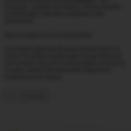
Dschungel – ebenfalls tolle Aktionen, wie das Herstellen
von Riechstäben oder dem Cocktailmixen unter
Stimmeinfluss.
Spiel und Spaß, die in Erinnerung bleiben
Nicht zuletzt sorgten das Glücksrad mit tollen Gewinnen
und der Tischkicker für große Augen und gute Stimmung.
Und um diesen Tag auch noch etwas länger in Erinnerung
zu halten, posierten die interessierten Jugendlichen
bereitwillig vor der Fotobox.
Zur Übersicht