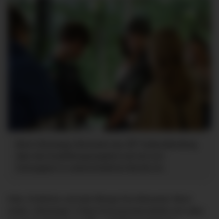
Beim Glückstag informierte das ZfP Südwürttemberg
über das Ausbildungsangebot und lud zum
Schnuppern in unterschiedliche Berufe ein.
Infos, Einblicke und jede Menge Aha-Momente: Beim
ersten „Glückstag“ in Bad Schussenried drehte sich alles