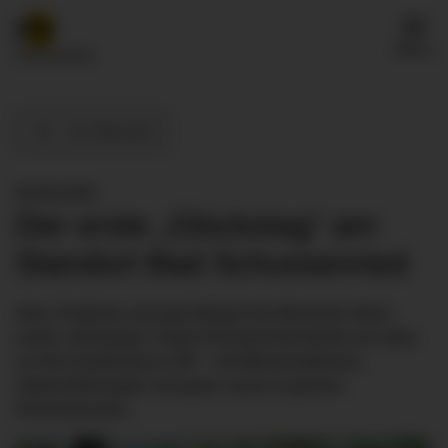
Menü
Zur Übersicht
05.06.2025
Der erste „Glückstag“ am
Standort Bad Schussenried
Infos, Einblicke und jede Menge Aha-Momente: Beim
ersten „Glückstag“ in Bad Schussenried drehte sich alles
um die Ausbildung im ZfP – mit Mitmachaktionen,
Stationsführungen und guter Laune im ganzen
Personalcasino.