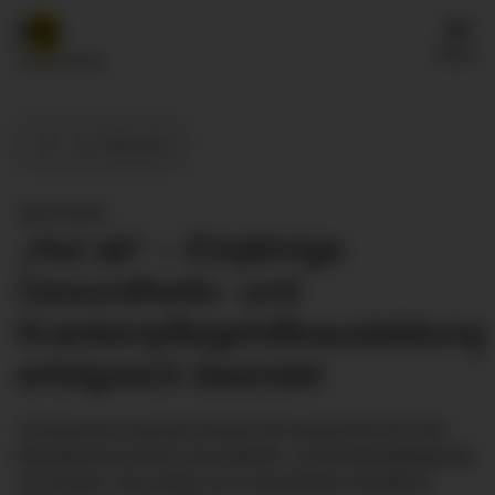
Menü
Zur Übersicht
28.03.2024
„Hut ab“ – Einjährige
Gesundheits- und
Krankenpflegehilfeausbildung
erfolgreich beendet
Im feierlichen Rahmen feierten die Absolvent:innen der
Berufsfachschule für Gesundheits- und Krankenpflegehilfe
ihr Examen. Nun bieten sich verschiedene berufliche