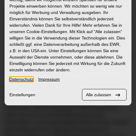
– in einem neuen Beruf, einem neuen Lebensabschnitt
Projekte einwerben können. Wir möchten so wenig wie nur
möglich für Werbung und Verwaltung ausgeben. Ihr
oder einem neuen Land. Schulleiterin Andrea Fessler zog
Einverständnis können Sie selbstverständlich jederzeit
bei der Zeugnisübergabe den sprichwörtlichen Hut vor den
widerrufen. Vielen Dank für Ihre Hilfe! Mehr erfahren Sie in
Absolvent:innen: „Chapeau! Sie haben im letzten Jahr
unseren Cookie-Einstellungen. Mit Klick auf
"Alle zulassen"
wirklich Großartiges geleistet und mit Hochachtung ziehe
willigen Sie in die Verwendung dieser Technologien ein. Dies
ich den Hut vor Ihnen.“ In ihrer Ansprache lobte Fessler
schließt ggf. eine Datenverarbeitung außerhalb des EWR,
nicht nur den tollen Zusammenhalt unter den
z.B. in den USA ein. Unter Einstellungen können Sie eine
Auszubildenden, sie betonte auch die hohe Motivation und
Auswahl der Dienste vornehmen, oder diese ablehnen. Die
Einwilligung können Sie jederzeit mit Wirkung für die Zukunft
das Engagement. „Für Ihre Leistungen haben Sie meinen
einzeln widerrufen oder ändern.
größten Respekt verdient.“
Datenschutz
Impressum
Mindestens 600 Stunden theoretischen und 100 Stunden
praktischen Unterricht sowie 900 Stunden fachpraktische
Einstellungen
Alle zulassen
Ausbildung liegen hinter den Absolventinnen und
Absolventen. Mit der bestandenen Abschlussprüfung
haben sie nicht nur die Berufsbezeichnung als
Gesundheits- und Krankenpflegehelfer/in erlangt, sondern
gleichzeitig auch die Zugangsvoraussetzung zur