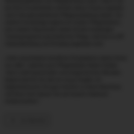
Weiterqualifikation als Pflegefachfrau/-mann. Gleich vier
der frisch Examinierten möchten diese Chance ergreifen
und in die generalistische Pflegeausbildung starten. Ein
anderer Kurskollege beginnt ein duales Pflegestudium,
eine weitere Absolventin startet mit dem einjährigen
Traineeprogramm psychiatrische Pflege, welches im ZfP
Südwürttemberg zum Einstieg angeboten wird.
„Viele verschiedene berufliche Perspektiven stehen Ihnen
nun offen“, betonte auch Pflegedirektor Martin Holzke.
„Nach zwölf spannenden und ereignisreichen Monaten
beginnt jetzt für Sie alle ein neues Kapitel. Ich
beglückwünsche Sie ganz herzlich zu Ihrem Abschluss
und freue mich darauf, Sie auf unseren Stationen
wiederzusehen.“
Zur Übersicht