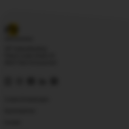
ZfP Südwürttemberg
Pfarrer-Leube-Straße 29
88427 Bad Schussenried
Cookie-Einstellungen
Barrierefreiheit
Kontakt