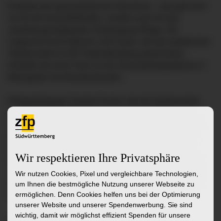
Erstmals den generalistischen Abschluss – das galt nicht
nur für die Auszubildenden, sondern auch für den
ausbildungsintegrierten Studiengang Pflege. Die
insgesamt sechs Männer und Frauen, die den praktischen
Studienanteil im ZfP Südwürttemberg absolvierten,
erhielten bei einer Feier an der Gesundheitsakademie in
Weingarten ihre Berufsurkunden.
Pflegepädagogin Sandra Fischer, die die Studierenden
von Seiten des ZfP betreut, freute sich mit ihren
Schützlingen über diesen Erfolg. „Der hohe Praxisanteil,
den die generalistische Ausbildung vorgibt, hat sich
offenbar bewährt“ so Fischer. Erstmals haben alle
Wir respektieren Ihre Privatsphäre
angemeldeten Auszubildenden das Examen gemeistert.
„Das ist sicher auch eine Leistung unserer engagierten
Wir nutzen Cookies, Pixel und vergleichbare Technologien,
Praxisanleitungen, die den Auszubildenden fachlich zur
um Ihnen die bestmögliche Nutzung unserer Webseite zu
ermöglichen. Denn Cookies helfen uns bei der Optimierung
Seite stehen.“
unserer Website und unserer Spendenwerbung. Sie sind
wichtig, damit wir möglichst effizient Spenden für unsere
Gestartet im Herbst 2020, lernten die Studierenden