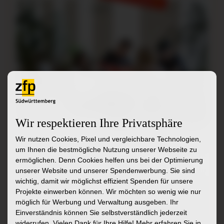
Wir respektieren Ihre Privatsphäre
BERUFSFACHSCHULE PFLEGE
Wir nutzen Cookies, Pixel und vergleichbare Technologien,
um Ihnen die bestmögliche Nutzung unserer Webseite zu
RAVENSBURG
ermöglichen. Denn Cookies helfen uns bei der Optimierung
unserer Website und unserer Spendenwerbung. Sie sind
Bei uns sind Praxis und Theorie eng verzahnt: An
wichtig, damit wir möglichst effizient Spenden für unsere
unsere Berufsfachschule in Ravensburg-Weissenau
Projekte einwerben können. Wir möchten so wenig wie nur
lernst du die theoretischen Grundlagen des
möglich für Werbung und Verwaltung ausgeben. Ihr
Pflegeberufs und wirst intensiv auf deine praktische
Einverständnis können Sie selbstverständlich jederzeit
Arbeit in der Psychiatrie und externen Einsatzstellen
widerrufen. Vielen Dank für Ihre Hilfe! Mehr erfahren Sie in