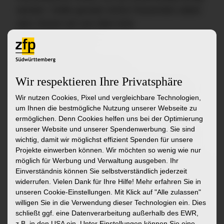
werden. Sollte gerade nichts Passendes dabei
sein, freuen wir uns über eine
Initiativbewerbung.
zu den Stellenangeboten
Wir respektieren Ihre Privatsphäre
zur Initiativbewerbung
zur Startseite
Wir nutzen Cookies, Pixel und vergleichbare Technologien,
um Ihnen die bestmögliche Nutzung unserer Webseite zu
ermöglichen. Denn Cookies helfen uns bei der Optimierung
Ähnliche Stellenangebote
unserer Website und unserer Spendenwerbung. Sie sind
wichtig, damit wir möglichst effizient Spenden für unsere
Projekte einwerben können. Wir möchten so wenig wie nur
möglich für Werbung und Verwaltung ausgeben. Ihr
Ergotherapeut:in (w/m/d)
Pädagogis
Einverständnis können Sie selbstverständlich jederzeit
Assisten
widerrufen. Vielen Dank für Ihre Hilfe! Mehr erfahren Sie in
Abteilung Allgemeine Psychiatrie und
Sozialra
unseren Cookie-Einstellungen. Mit Klick auf
"Alle zulassen"
Psychotherapie in Bad Schussenried
willigen Sie in die Verwendung dieser Technologien ein. Dies
Ambulante
schließt ggf. eine Datenverarbeitung außerhalb des EWR,
Riss, Ass
z.B. in den USA ein. Unter Einstellungen können Sie eine