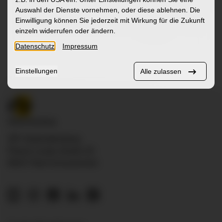
Sozialrau
Auswahl der Dienste vornehmen, oder diese ablehnen. Die
Einwilligung können Sie jederzeit mit Wirkung für die Zukunft
Mehr
einzeln widerrufen oder ändern.
Datenschutz
Impressum
Einstellungen
Alle zulassen
ZfP Südwürttemberg
Pfarrer-Leube-Straße 29
88427 Bad Schussenried