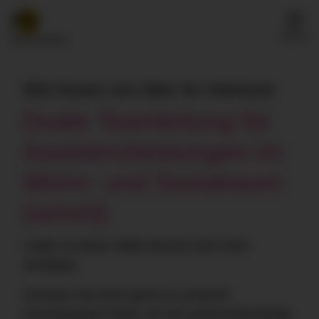
Menü
Wie freuen uns über Ihr Interesse
Duale Teamleitung für
Assistenzleistungen im
Wohn- und Sozialraum
(w/m/d)
Leider ist diese Stelle derzeit nicht mehr
verfügbar.
Schauen Sie doch gerne in unserem
Karriereportal vorbei, ob Sie anderweitig fündig