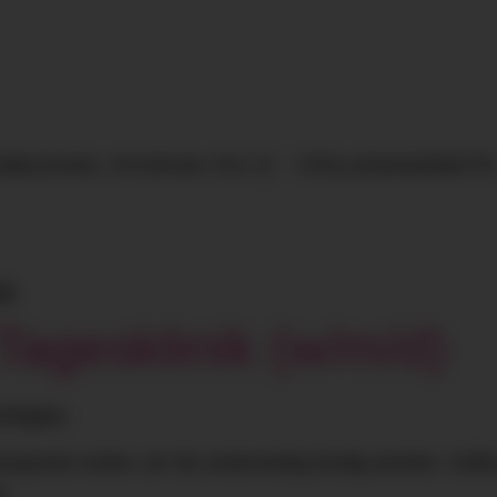
SBILDUNG, STUDIUM, FSJ
STELLENANGEBOTE
se
Tagesklinik (w/m/d)
erfügbar.
eportal vorbei, ob Sie anderweitig fündig werden. Sollt
g.