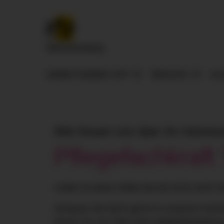
ARBEITGEBER ZFP
BERUFE
AU
Wie freuen uns über Ihr Interes
Pflegefachkraft 
Leider ist diese Stelle derzeit nicht mehr v
Schauen Sie doch gerne in unserem Karrier
freuen wir uns über eine Initiativbewerbun