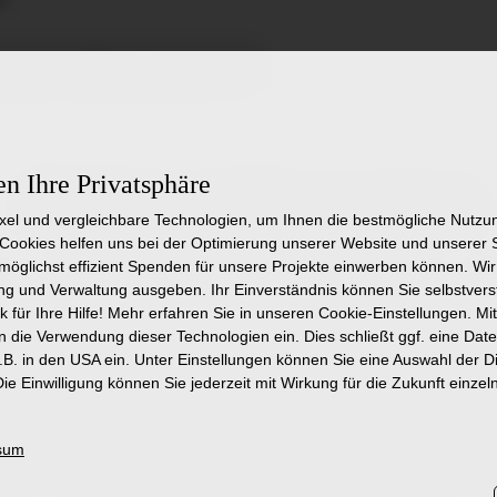
erbung
zur Startseite
en Ihre Privatsphäre
Ähnliche Stellenangebote
ixel und vergleichbare Technologien, um Ihnen die bestmögliche Nutz
Cookies helfen uns bei der Optimierung unserer Website und unserer
r möglichst effizient Spenden für unsere Projekte einwerben können. W
Mitarbeiter:in (w/m/d) für Video-EEG-
P
g und Verwaltung ausgeben. Ihr Einverständnis können Sie selbstverst
k für Ihre Hilfe! Mehr erfahren Sie in unseren Cookie-Einstellungen. Mit
Monitoring Überwachung auf Minijob-
A
in die Verwendung dieser Technologien ein. Dies schließt ggf. eine Dat
Basis
S
B. in den USA ein. Unter Einstellungen können Sie eine Auswahl der 
ie Einwilligung können Sie jederzeit mit Wirkung für die Zukunft einzel
Klinik für Neurologie mit Epileptologie in
A
Weissenau
A
B
sum
Mehr