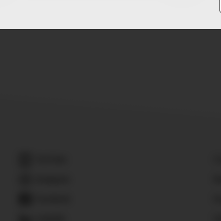
YouTube
C
Instagram
Ba
Facebook
K
LinkedIn
D