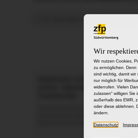
zu den Stellenangeboten
zur Initiativbew
Wir respektier
Wir nutzen Cookies, P
zu ermöglichen. Denn 
sind wichtig, damit wi
Medizinische:r Fachangestellte:r (MFA)
nur möglich für Werbun
widerrufen. Vielen Dan
(w/m/d) - Allgemeine Psychiatrie und
zulassen"
willigen Sie 
Psychotherapie
außerhalb des EWR, z.
oder diese ablehnen. D
Ambulanzsekretariat – Mobil Aufsuchendes
ändern.
Psychiatrisches Angebot (MAP) /
Medizinisches Versorgungszentrum (MVZ)
Datenschutz
Impres
Klinik I – Allgemeine Psychiatrie und
Mehr
Psychotherapie in Ravensburg