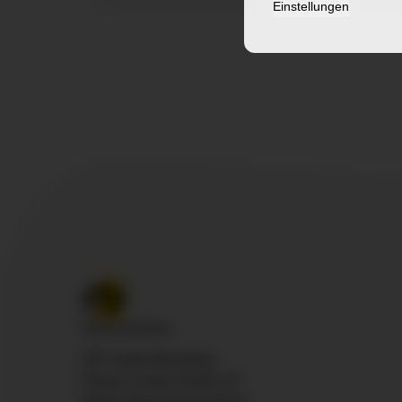
Einstellungen
ZfP Südwürttemberg
Pfarrer-Leube-Straße 29