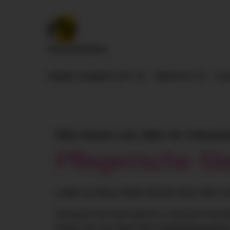
ARBEITGEBER ZFP
BERUFE
AU
Wie freuen uns über Ihr Interes
Pflegerische St
Leider ist diese Stelle derzeit nicht mehr v
Schauen Sie doch gerne in unserem Karrier
freuen wir uns über eine Initiativbewerbun