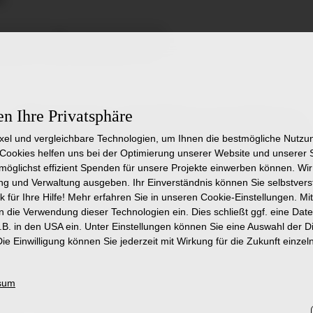
erbung
zur Startseite
en Ihre Privatsphäre
Ähnliche Stellenangebote
ixel und vergleichbare Technologien, um Ihnen die bestmögliche Nutz
Cookies helfen uns bei der Optimierung unserer Website und unserer
r möglichst effizient Spenden für unsere Projekte einwerben können. W
Mitarbeiter:in (w/m/d) für Video-EEG-
P
g und Verwaltung ausgeben. Ihr Einverständnis können Sie selbstverst
k für Ihre Hilfe! Mehr erfahren Sie in unseren Cookie-Einstellungen. Mit
Monitoring Überwachung auf Minijob-
A
in die Verwendung dieser Technologien ein. Dies schließt ggf. eine Dat
Basis
S
B. in den USA ein. Unter Einstellungen können Sie eine Auswahl der 
ie Einwilligung können Sie jederzeit mit Wirkung für die Zukunft einzel
Klinik für Neurologie mit Epileptologie in
A
Weissenau
A
B
sum
Mehr