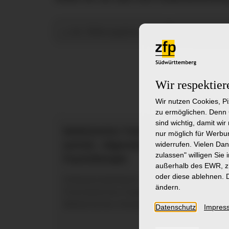
zu den Stellenangeboten
zur Initiativbew
Wir respektier
Wir nutzen Cookies, P
zu ermöglichen. Denn 
sind wichtig, damit wi
Medizinische:r Fachangestellte:r (MFA)
nur möglich für Werbun
widerrufen. Vielen Dan
(w/m/d) - Allgemeine Psychiatrie und
zulassen"
willigen Sie 
Psychotherapie
außerhalb des EWR, z.
oder diese ablehnen. D
Ambulanzsekretariat – Mobil Aufsuchendes
ändern.
Psychiatrisches Angebot (MAP) /
Medizinisches Versorgungszentrum (MVZ)
Datenschutz
Impres
Klinik I – Allgemeine Psychiatrie und
Mehr
Psychotherapie in Ravensburg