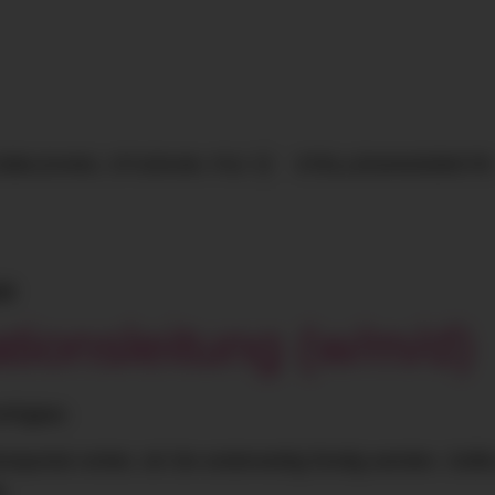
SBILDUNG, STUDIUM, FSJ
STELLENANGEBOTE
se
ationsleitung (w/m/d)
erfügbar.
eportal vorbei, ob Sie anderweitig fündig werden. Sollt
g.