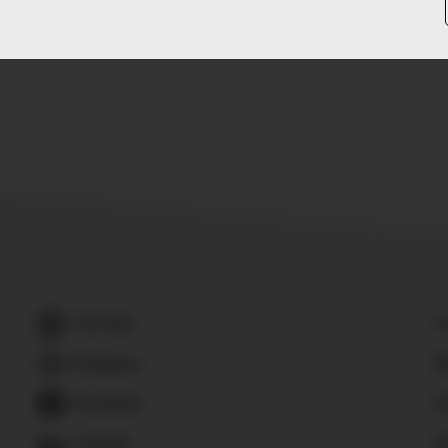
YouTube
C
Instagram
Ba
Facebook
K
LinkedIn
D