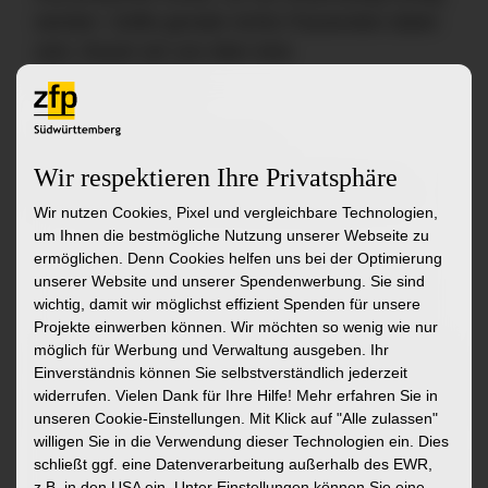
werden. Sollte gerade nichts Passendes dabei
sein, freuen wir uns über eine
Initiativbewerbung.
zu den Stellenangeboten
Wir respektieren Ihre Privatsphäre
zur Initiativbewerbung
zur Startseite
Wir nutzen Cookies, Pixel und vergleichbare Technologien,
um Ihnen die bestmögliche Nutzung unserer Webseite zu
ermöglichen. Denn Cookies helfen uns bei der Optimierung
Ähnliche Stellenangebote
unserer Website und unserer Spendenwerbung. Sie sind
wichtig, damit wir möglichst effizient Spenden für unsere
Projekte einwerben können. Wir möchten so wenig wie nur
möglich für Werbung und Verwaltung ausgeben. Ihr
Ergotherapeut:in (w/m/d)
Pädagogis
Einverständnis können Sie selbstverständlich jederzeit
Assisten
widerrufen. Vielen Dank für Ihre Hilfe! Mehr erfahren Sie in
Abteilung Allgemeine Psychiatrie und
Sozialra
unseren Cookie-Einstellungen. Mit Klick auf
"Alle zulassen"
Psychotherapie in Bad Schussenried
willigen Sie in die Verwendung dieser Technologien ein. Dies
Ambulante
schließt ggf. eine Datenverarbeitung außerhalb des EWR,
Riss, Ass
z.B. in den USA ein. Unter Einstellungen können Sie eine