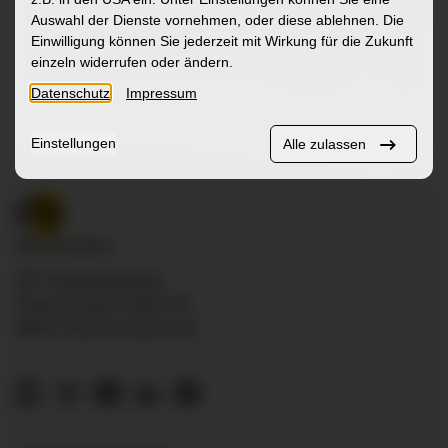
Sozialrau
Auswahl der Dienste vornehmen, oder diese ablehnen. Die
Einwilligung können Sie jederzeit mit Wirkung für die Zukunft
Mehr
einzeln widerrufen oder ändern.
Datenschutz
Impressum
Einstellungen
Alle zulassen
ZfP Südwürttemberg
Pfarrer-Leube-Straße 29
88427 Bad Schussenried