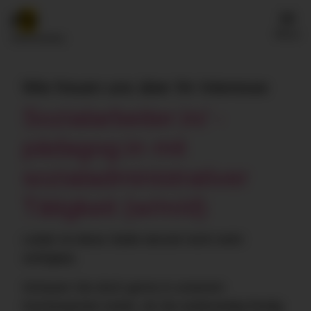
Menü
Wie freuen uns über Ihr Interesse
Sozialarbeiter:in/ -
pädagog:in mit
sozialadministrativer
Tätigkeit (w/m/d)
Leider ist diese Stelle derzeit nicht mehr
verfügbar.
Schauen Sie doch gerne in unserem
Karriereportal vorbei, ob Sie anderweitig fündig