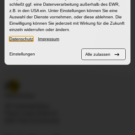
schließt ggf. eine Datenverarbeitung außerhalb des EWR,
z.B. in den USA ein. Unter Einstellungen können Sie eine
Auswahl der Dienste vornehmen, oder diese ablehnen. Die
Mehr
Einwilligung können Sie jederzeit mit Wirkung für die Zukunft
einzeln widerrufen oder ändern.
Datenschutz
Impressum
Einstellungen
Alle zulassen
ZfP Südwürttemberg
Pfarrer-Leube-Straße 29
88427 Bad Schussenried