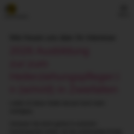
Menü
Wie freuen uns über Ihr Interesse
2026 Ausbildung
zur:zum
Heilerziehungspfleger:i
n (w/m/d) in Zwiefalten
Leider ist diese Stelle derzeit nicht mehr
verfügbar.
Schauen Sie doch gerne in unserem
Karriereportal vorbei, ob Sie anderweitig fündig