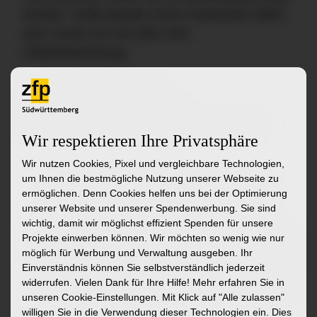
werden. Sollte gerade nichts Passendes dabei
sein, freuen wir uns über eine
Initiativbewerbung.
zu den Stellenangeboten
zur Initiativbewerbung
zur Startseite
Wir respektieren Ihre Privatsphäre
Wir nutzen Cookies, Pixel und vergleichbare Technologien,
um Ihnen die bestmögliche Nutzung unserer Webseite zu
Ähnliche Stellenangebote
ermöglichen. Denn Cookies helfen uns bei der Optimierung
unserer Website und unserer Spendenwerbung. Sie sind
wichtig, damit wir möglichst effizient Spenden für unsere
2027 Ausbildung zum:zur Schreiner:in
2027 Aus
Projekte einwerben können. Wir möchten so wenig wie nur
(w/m/d)
Heilerzie
möglich für Werbung und Verwaltung ausgeben. Ihr
Zwiefalte
Einverständnis können Sie selbstverständlich jederzeit
Ausbildung Schreiner:in Weissenau
widerrufen. Vielen Dank für Ihre Hilfe! Mehr erfahren Sie in
Ausbildung
unseren Cookie-Einstellungen. Mit Klick auf
"Alle zulassen"
willigen Sie in die Verwendung dieser Technologien ein. Dies