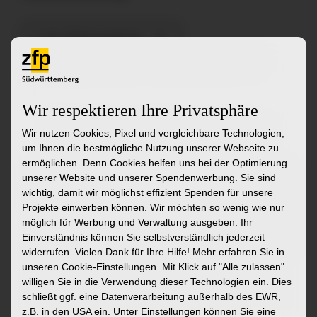
zu den Stellenangeboten
zur Initiativbewerbung
zur Startseite
Wir respektieren Ihre Privatsphäre
Ähnliche Stellenangebote
Wir nutzen Cookies, Pixel und vergleichbare Technologien,
um Ihnen die bestmögliche Nutzung unserer Webseite zu
ermöglichen. Denn Cookies helfen uns bei der Optimierung
Medizinische:r Fachangestellte:r (MFA)
Mitarbeit
unserer Website und unserer Spendenwerbung. Sie sind
(w/m/d) - Allgemeine Psychiatrie und
Monitori
wichtig, damit wir möglichst effizient Spenden für unsere
Psychotherapie
Basis
Projekte einwerben können. Wir möchten so wenig wie nur
möglich für Werbung und Verwaltung ausgeben. Ihr
Ambulanzsekretariat – Mobil Aufsuchendes
Klinik für 
Einverständnis können Sie selbstverständlich jederzeit
Psychiatrisches Angebot (MAP) /
Weissena
widerrufen. Vielen Dank für Ihre Hilfe! Mehr erfahren Sie in
Medizinisches Versorgungszentrum (MVZ)
unseren Cookie-Einstellungen. Mit Klick auf
"Alle zulassen"
Klinik I – Allgemeine Psychiatrie und
willigen Sie in die Verwendung dieser Technologien ein. Dies
Psychotherapie in Ravensburg
schließt ggf. eine Datenverarbeitung außerhalb des EWR,
Mehr
z.B. in den USA ein. Unter Einstellungen können Sie eine