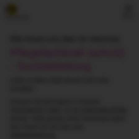
Menü
Wie freuen uns über Ihr Interesse
Pflegefachkraft (w/m/d)
- Suchtabteilung
Leider ist diese Stelle derzeit nicht mehr
verfügbar.
Schauen Sie doch gerne in unserem
Karriereportal vorbei, ob Sie anderweitig fündig
werden. Sollte gerade nichts Passendes dabei
sein, freuen wir uns über eine
Initiativbewerbung.